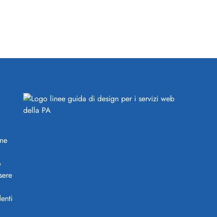
ine
o
sere
enti