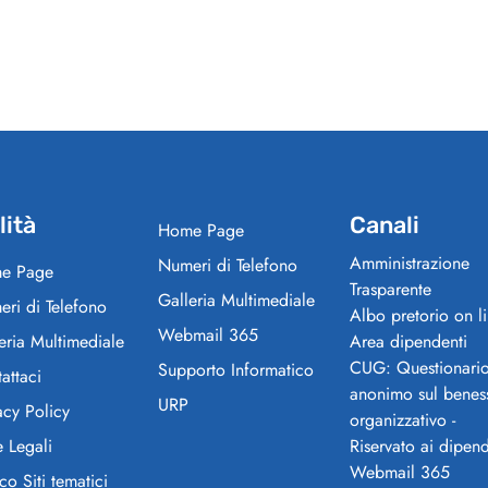
lità
Canali
Home Page
Amministrazione
Numeri di Telefono
e Page
Trasparente
Galleria Multimediale
ri di Telefono
Albo pretorio on l
Webmail 365
eria Multimediale
Area dipendenti
CUG: Questionari
Supporto Informatico
attaci
anonimo sul benes
URP
acy Policy
organizzativo -
 Legali
Riservato ai dipend
Webmail 365
co Siti tematici