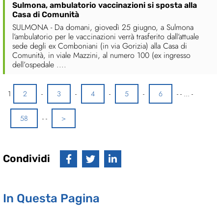
Sulmona, ambulatorio vaccinazioni si sposta alla
Casa di Comunità
SULMONA - Da domani, giovedì 25 giugno, a Sulmona
l’ambulatorio per le vaccinazioni verrà trasferito dall’attuale
sede degli ex Comboniani (in via Gorizia) alla Casa di
Comunità, in viale Mazzini, al numero 100 (ex ingresso
dell’ospedale ....
1
2
-
3
-
4
-
5
-
6
-
-
...
-
58
-
-
>
Condividi
In Questa Pagina