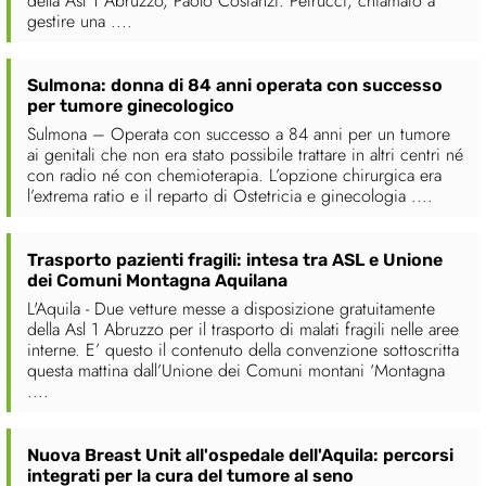
della Asl 1 Abruzzo, Paolo Costanzi. Petrucci, chiamato a
gestire una ....
Sulmona: donna di 84 anni operata con successo
per tumore ginecologico
Sulmona – Operata con successo a 84 anni per un tumore
ai genitali che non era stato possibile trattare in altri centri né
con radio né con chemioterapia. L’opzione chirurgica era
l’extrema ratio e il reparto di Ostetricia e ginecologia ....
Trasporto pazienti fragili: intesa tra ASL e Unione
dei Comuni Montagna Aquilana
L'Aquila - Due vetture messe a disposizione gratuitamente
della Asl 1 Abruzzo per il trasporto di malati fragili nelle aree
interne. E’ questo il contenuto della convenzione sottoscritta
questa mattina dall’Unione dei Comuni montani ‘Montagna
....
Nuova Breast Unit all'ospedale dell'Aquila: percorsi
integrati per la cura del tumore al seno