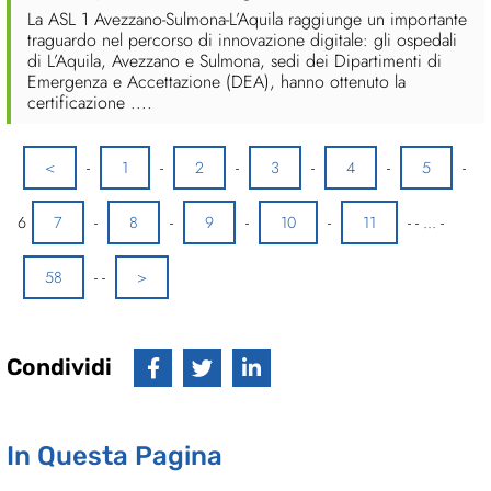
La ASL 1 Avezzano-Sulmona-L’Aquila raggiunge un importante
traguardo nel percorso di innovazione digitale: gli ospedali
di L’Aquila, Avezzano e Sulmona, sedi dei Dipartimenti di
Emergenza e Accettazione (DEA), hanno ottenuto la
certificazione ....
<
-
1
-
2
-
3
-
4
-
5
-
6
7
-
8
-
9
-
10
-
11
-
-
...
-
58
-
-
>
Condividi
In Questa Pagina