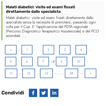
Malati diabetici: visite ed esami fissati
direttamente dallo specialista
Malati diabetici: visite ed esami fissati direttamente dallo
specialista senza la necessità di prenotarsi, passando ogni
volta per il Cup. E’ l’applicazione del PDTA regionale
(Percorso Diagnostico Terapeutico Assistenziale) e del PCO
aziendale ....
<
-
1
-
...
-
2
-
3
-
4
-
5
-
6
-
7
-
8
9
-
10
-
11
-
12
-
13
-
-
...
-
58
-
-
>
Condividi