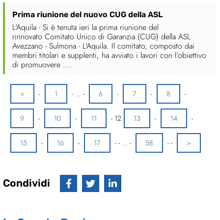
Prima riunione del nuovo CUG della ASL
L'Aquila - Si è tenuta ieri la prima riunione del
rinnovato Comitato Unico di Garanzia (CUG) della ASL
Avezzano - Sulmona - L'Aquila. Il comitato, composto dai
membri titolari e supplenti, ha avviato i lavori con l’obiettivo
di promuovere ....
<
-
1
-
...
-
6
-
7
-
8
-
9
-
10
-
11
-
12
13
-
14
-
15
-
16
-
17
-
-
...
-
58
-
-
>
Condividi