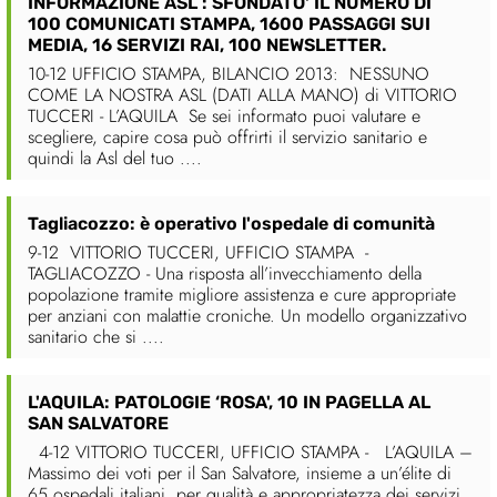
INFORMAZIONE ASL : SFONDATO' IL NUMERO DI
100 COMUNICATI STAMPA, 1600 PASSAGGI SUI
MEDIA, 16 SERVIZI RAI, 100 NEWSLETTER.
10-12 UFFICIO STAMPA, BILANCIO 2013: NESSUNO
COME LA NOSTRA ASL (DATI ALLA MANO) di VITTORIO
TUCCERI - L’AQUILA Se sei informato puoi valutare e
scegliere, capire cosa può offrirti il servizio sanitario e
quindi la Asl del tuo ....
Tagliacozzo: è operativo l'ospedale di comunità
9-12 VITTORIO TUCCERI, UFFICIO STAMPA -
TAGLIACOZZO - Una risposta all’invecchiamento della
popolazione tramite migliore assistenza e cure appropriate
per anziani con malattie croniche. Un modello organizzativo
sanitario che si ....
L'AQUILA: PATOLOGIE ‘ROSA', 10 IN PAGELLA AL
SAN SALVATORE
4-12 VITTORIO TUCCERI, UFFICIO STAMPA - L’AQUILA –
Massimo dei voti per il San Salvatore, insieme a un’élite di
65 ospedali italiani, per qualità e appropriatezza dei servizi