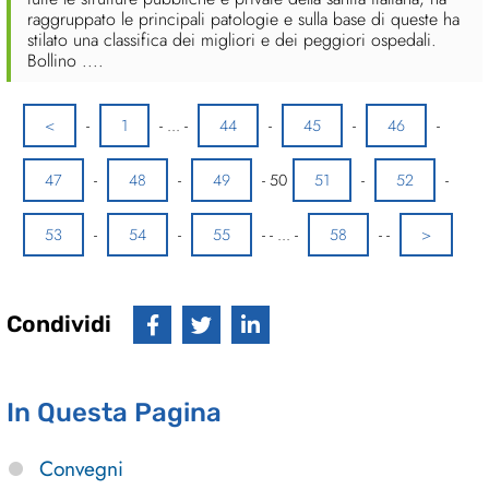
raggruppato le principali patologie e sulla base di queste ha
stilato una classifica dei migliori e dei peggiori ospedali.
Bollino ....
<
-
1
-
...
-
44
-
45
-
46
-
47
-
48
-
49
-
50
51
-
52
-
53
-
54
-
55
-
-
...
-
58
-
-
>
Condividi
In Questa Pagina
Convegni