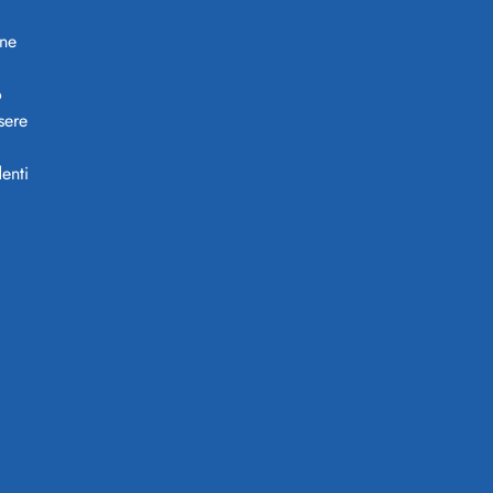
ine
o
sere
enti