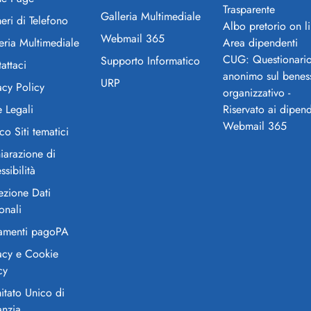
Trasparente
Galleria Multimediale
ri di Telefono
Albo pretorio on l
Webmail 365
eria Multimediale
Area dipendenti
CUG: Questionari
Supporto Informatico
attaci
anonimo sul benes
URP
acy Policy
organizzativo -
 Legali
Riservato ai dipend
Webmail 365
co Siti tematici
iarazione di
ssibilità
ezione Dati
onali
amenti pagoPA
acy e Cookie
cy
tato Unico di
anzia