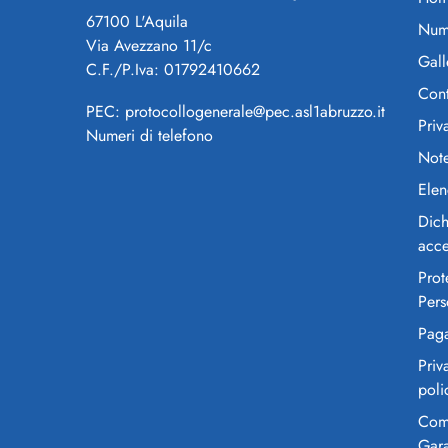
67100 L'Aquila
Nume
Via Avezzano 11/c
Gall
C.F./P.Iva: 01792410662
Cont
PEC: protocollogenerale@pec.asl1abruzzo.it
Priv
Numeri di telefono
Note
Elen
Dich
acce
Prot
Pers
Pag
Priv
poli
Comi
Gar