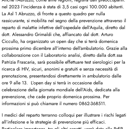
nel 2023 l’incidenza è stata di 3,5 casi ogni 100.000 abitanti.
La Asl 1 Abruzzo, di fronte a questo quadro per nulla
rassicurante, si mobilita nel segno della prevenzione attraverso il
reparto di malattie infettive dell’ospedale dell’Aquila, diretto dal
dott. Alessandro Grimaldi che, affiancato dal dott. Arturo
Ciccullo, ha organizzato un open day che si terrà domenica
prossima primo dicembre all’interno dell’ambulatorio. Grazie alla
collaborazione con il Laboratorio analisi, diretto dalla dott.ssa
Patrizia Frascaria, sarà possibile effettuare test sierologici per la
ricerca di HIV, sicuri, anonimi e gratuiti e senza necessità di
prenotazione, presentandosi direttamente in ambulatorio dalle
ore 9 alle 13. L’open day si terrà in occasione della
celebrazione della giornata mondiale dell’Aids, dedicata alla
prevenzione, che cade proprio domenica prossima. Per
informazioni si può chiamare il numero 0862-368511.
I medici del reparto terranno colloqui per illustrare i rischi legati
all’infezione e le strategie di prevenzione più efficaci.
Particolare importanza, tra gli altri aspetti, verrà data alla PrEP,