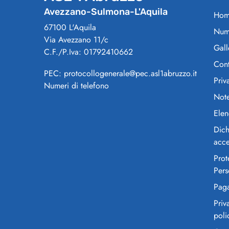
Avezzano-Sulmona-L'Aquila
Hom
67100 L'Aquila
Nume
Via Avezzano 11/c
Gall
C.F./P.Iva: 01792410662
Cont
PEC: protocollogenerale@pec.asl1abruzzo.it
Priv
Numeri di telefono
Note
Elen
Dich
acce
Prot
Pers
Pag
Priv
poli