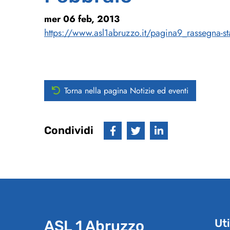
mer 06 feb, 2013
https://www.asl1abruzzo.it/pagina9_rassegna-s
Torna nella pagina Notizie ed eventi
Condividi
Uti
ASL 1 Abruzzo