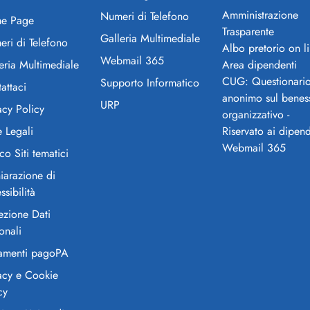
Amministrazione
Numeri di Telefono
e Page
Trasparente
Galleria Multimediale
ri di Telefono
Albo pretorio on l
Webmail 365
eria Multimediale
Area dipendenti
CUG: Questionari
Supporto Informatico
attaci
anonimo sul benes
URP
acy Policy
organizzativo -
 Legali
Riservato ai dipend
Webmail 365
co Siti tematici
iarazione di
ssibilità
ezione Dati
onali
amenti pagoPA
acy e Cookie
cy