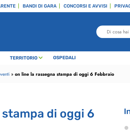
ARENTE
BANDI DI GARA
CONCORSI E AVVISI
PRIVA
Di
cosa
hai
bisogno?
OSPEDALI
TERRITORIO
venti
»
on line la rassegna stampa di oggi 6 Febbraio
a stampa di oggi 6
I