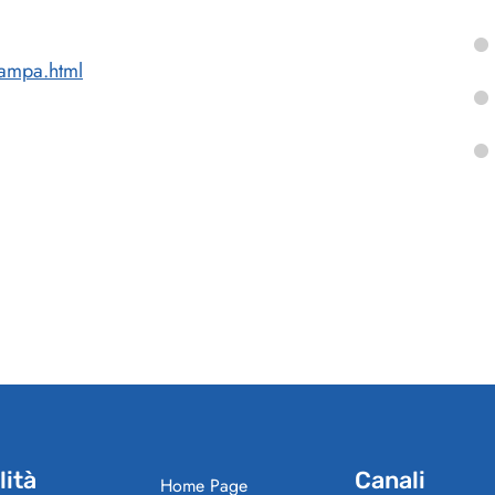
tampa.html
lità
Canali
Home Page