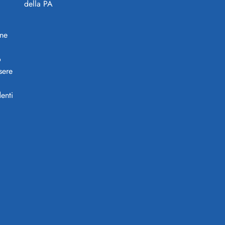
ine
o
sere
enti