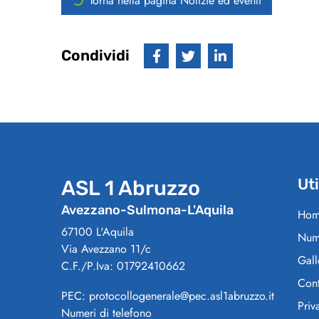
Torna nella pagina Notizie ed eventi
Condividi
Uti
ASL 1 Abruzzo
Avezzano-Sulmona-L'Aquila
Hom
67100 L'Aquila
Nume
Via Avezzano 11/c
Gall
C.F./P.Iva: 01792410662
Cont
PEC: protocollogenerale@pec.asl1abruzzo.it
Priv
Numeri di telefono