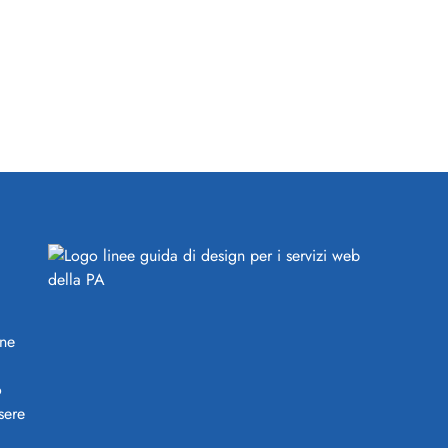
ine
o
sere