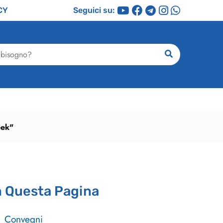
CY
Seguici su:
ricerca
eek"
n Questa Pagina
Convegni