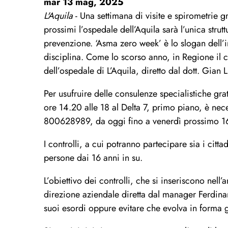
mar 13 mag, 2025
L'Aquila
- Una settimana di visite e spirometrie gr
prossimi l’ospedale dell’Aquila sarà l’unica strut
prevenzione. ‘Asma zero week’ è lo slogan dell’ini
disciplina. Come lo scorso anno, in Regione il c
dell’ospedale di L’Aquila, diretto dal dott. Gia
Per usufruire delle consulenze specialistiche grat
ore 14.20 alle 18 al Delta 7, primo piano, è ne
800628989, da oggi fino a venerdì prossimo 16 m
I controlli, a cui potranno partecipare sia i citt
persone dai 16 anni in su.
L’obiettivo dei controlli, che si inseriscono nell
direzione aziendale diretta dal manager Ferdina
suoi esordi oppure evitare che evolva in forma 