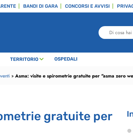
ARENTE
BANDI DI GARA
CONCORSI E AVVISI
PRIVA
Di
cosa
hai
bisogno?
OSPEDALI
TERRITORIO
venti
»
Asma: visite e spirometrie gratuite per "asma zero w
ometrie gratuite per
I