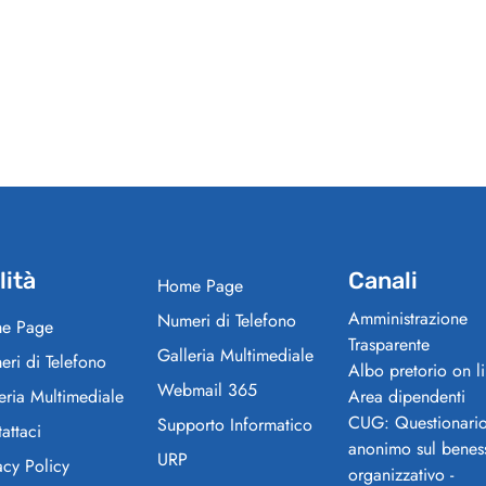
lità
Canali
Home Page
Amministrazione
Numeri di Telefono
e Page
Trasparente
Galleria Multimediale
ri di Telefono
Albo pretorio on l
Webmail 365
eria Multimediale
Area dipendenti
CUG: Questionari
Supporto Informatico
attaci
anonimo sul benes
URP
acy Policy
organizzativo -