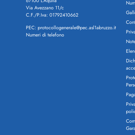
67100 L'Aquila
Nume
Via Avezzano 11/c
Gall
C.F./P.Iva: 01792410662
Cont
PEC: protocollogenerale@pec.asl1abruzzo.it
Priv
Numeri di telefono
Note
Elen
Dich
acce
Prot
Pers
Pag
Priv
poli
Comi
Gar