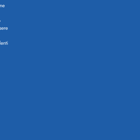
ine
o
sere
enti