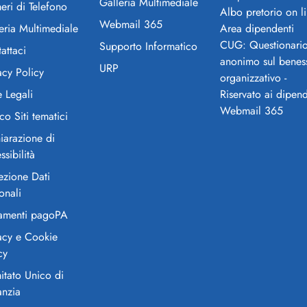
Galleria Multimediale
ri di Telefono
Albo pretorio on l
Webmail 365
eria Multimediale
Area dipendenti
CUG: Questionari
Supporto Informatico
attaci
anonimo sul benes
URP
acy Policy
organizzativo -
 Legali
Riservato ai dipend
Webmail 365
co Siti tematici
iarazione di
ssibilità
ezione Dati
onali
amenti pagoPA
acy e Cookie
cy
tato Unico di
anzia