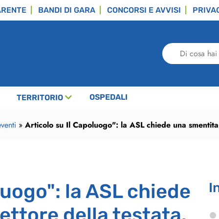
ARENTE
BANDI DI GARA
CONCORSI E AVVISI
PRIVA
Di
cosa
hai
bisogno?
OSPEDALI
TERRITORIO
venti
»
Articolo su Il Capoluogo": la ASL chiede una smentita a
luogo": la ASL chiede
I
ettore della testata.