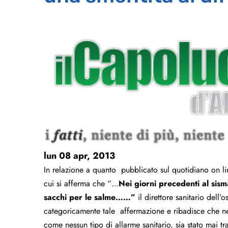
lun 08 apr, 2013
In relazione a quanto pubblicato sul quotidiano on lin
cui si afferma che “…
Nei giorni precedenti al sism
sacchi per le salme……”
il direttore sanitario del
categoricamente tale
affermazione e ribadisce che ne
come nessun tipo di allarme sanitario, sia stato mai t