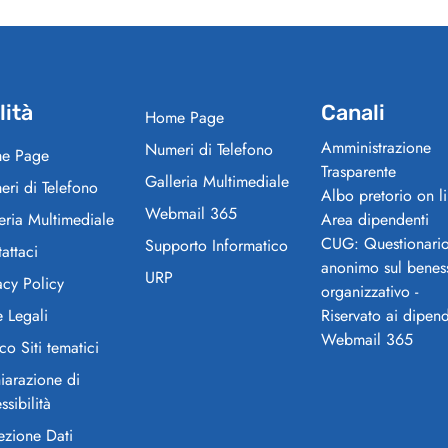
lità
Canali
Home Page
Amministrazione
Numeri di Telefono
e Page
Trasparente
Galleria Multimediale
ri di Telefono
Albo pretorio on l
Webmail 365
eria Multimediale
Area dipendenti
CUG: Questionari
Supporto Informatico
attaci
anonimo sul benes
URP
acy Policy
organizzativo -
 Legali
Riservato ai dipend
Webmail 365
co Siti tematici
iarazione di
ssibilità
ezione Dati