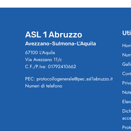
Uti
ASL 1 Abruzzo
Avezzano-Sulmona-L'Aquila
Hom
67100 L'Aquila
Nume
Via Avezzano 11/c
Gall
C.F./P.Iva: 01792410662
Cont
PEC: protocollogenerale@pec.asl1abruzzo.it
Priv
Numeri di telefono
Note
Elen
Dich
acce
Prot