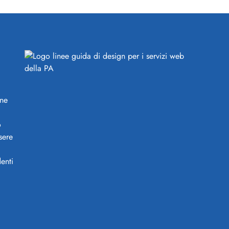
ine
o
sere
enti