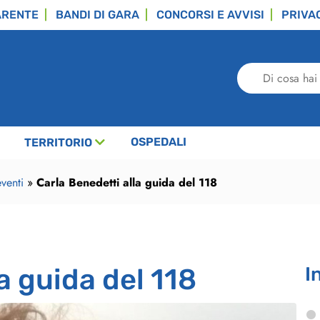
ARENTE
BANDI DI GARA
CONCORSI E AVVISI
PRIVA
Di
cosa
hai
bisogno?
OSPEDALI
TERRITORIO
venti
»
Carla Benedetti alla guida del 118
a guida del 118
I