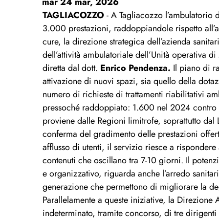
mar 24 mar, 2026
TAGLIACOZZO
- A Tagliacozzo l’ambulatorio d
3.000 prestazioni, raddoppiandole rispetto all’a
cure, la direzione strategica dell’azienda sanita
dell’attività ambulatoriale dell’Unità operativa
di
diretta dal
d
ott
.
Enrico
Pendenza.
Il piano di 
at
tivazione di n
uovi
spazi,
sia quello della dota
numero di richieste di trattamenti riabilitativi 
pressoché raddoppiato: 1.600 nel 2024 contro i
proviene dalle Regioni limitrofe, soprattutto dal L
conferma del gradimento delle prestazioni offert
afflusso di utenti, il servizio riesce a risponder
contenuti che oscillano tra 7-10 giorni. Il potenzia
e organizzativo, riguarda anche l’arredo sanitari
generazione
che
permettono
di
migliorare la
de
Parallelamente a queste iniziative, la Direzione
indeterminato, t
ramite
concorso,
di
tre d
irigenti