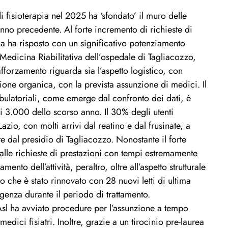
i fisioterapia nel 2025 ha ‘sfondato’ il muro delle
nno precedente. Al forte incremento di richieste di
ria ha risposto con un significativo potenziamento
Medicina
Riabilitativa
dell’ospedale
di
Tagliacozzo,
rafforzamento riguarda
sia l’aspetto logistico, con
zione organica,
con la prevista assunzione di medici. Il
ambulatoriali, come emerge dal confronto dei dati, è
 3.000 dello scorso anno. Il 30% degli utenti
azio, con molti arrivi dal reatino e dal frusinate, a
e dal presidio di Tagliacozzo. Nonostante il forte
e alle richieste di prestazioni con tempi estremamente
mento dell’attività, peraltro, oltre all’aspetto strutturale
o che è stato rinnovato con 28 nuovi letti di ultima
genza durante il periodo di trattamento.
 Asl ha avviato procedure per l’assunzione a
tempo
 m
edici
f
isiatri
. Inoltre, grazie a un tirocinio pre-laurea