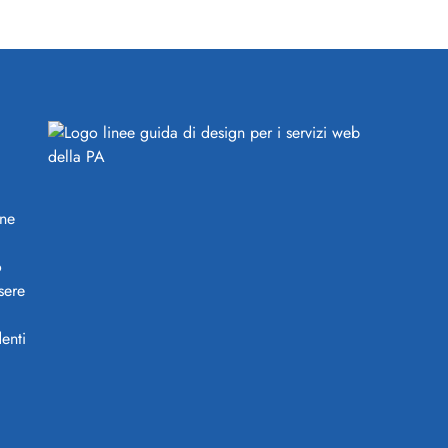
ine
o
sere
enti