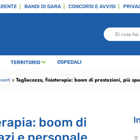
ARENTE
BANDI DI GARA
CONCORSI E AVVISI
PRIVA
Di
cosa
hai
bisogno?
OSPEDALI
TERRITORIO
venti
»
Tagliacozzo, fisioterapia: boom di prestazioni, più sp
erapia: boom di
I
azi e personale