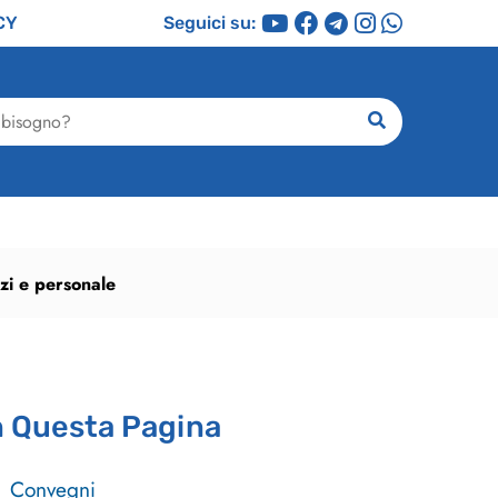
CY
Seguici su:
ricerca
azi e personale
n Questa Pagina
Convegni