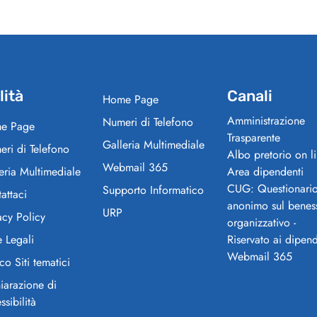
lità
Canali
Home Page
Amministrazione
Numeri di Telefono
e Page
Trasparente
Galleria Multimediale
ri di Telefono
Albo pretorio on l
Webmail 365
eria Multimediale
Area dipendenti
CUG: Questionari
Supporto Informatico
attaci
anonimo sul benes
URP
acy Policy
organizzativo -
 Legali
Riservato ai dipend
Webmail 365
co Siti tematici
iarazione di
ssibilità