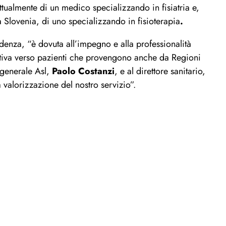
 attualmente di un medico specializzando in fisiatria e,
a Slovenia, di uno specializzando in fisioterapia
.
denza, “è dovuta all’
impegno
e alla professionalità
tiva
verso pazienti che
provengono
anche da Regioni
 generale Asl,
Paolo
Costanzi
,
e
al d
irettore s
anitario,
a
valorizzazione
del nostro servizio”
.