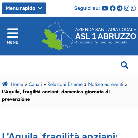
Seguici su:
Menu rapido
MENU
Home
»
Canali
»
Relazioni Esterne
»
Notizie ed eventi
»
L'Aquila, fragilità anziani: domenica giornata di
prevenzione
L'Aquila, fragilità anziani: