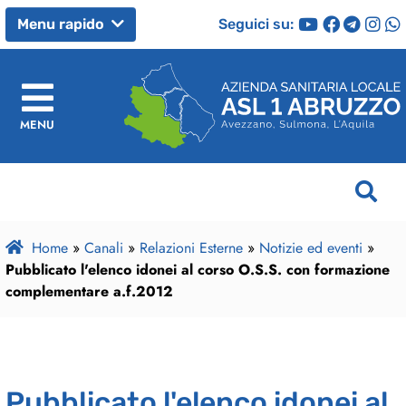
Seguici su:
Menu rapido
MENU
Home
»
Canali
»
Relazioni Esterne
»
Notizie ed eventi
»
Pubblicato l'elenco idonei al corso O.S.S. con formazione
complementare a.f.2012
Pubblicato l'elenco idonei al