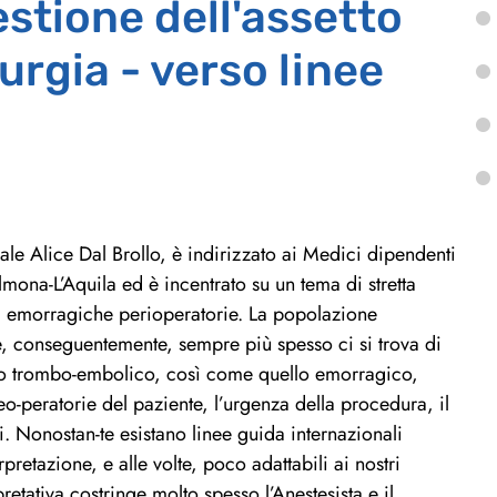
estione dell'assetto
urgia - verso linee
iale Alice Dal Brollo, è indirizzato ai Medici dipendenti
ona-L’Aquila ed è incentrato su un tema di stretta
ed emorragiche perioperatorie. La popolazione
, conseguentemente, sempre più spesso ci si trova di
ischio trombo-embolico, così come quello emorragico,
eo-peratorie del paziente, l’urgenza della procedura, il
i. Nonostan-te esistano linee guida internazionali
pretazione, e alle volte, poco adattabili ai nostri
pretativa costringe molto spesso l’Anestesista e il