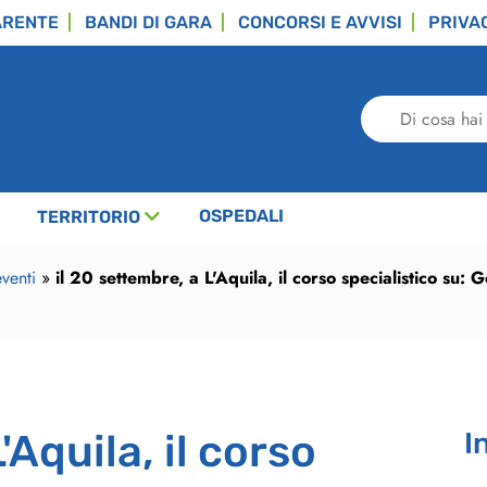
ARENTE
BANDI DI GARA
CONCORSI E AVVISI
PRIVA
Di
cosa
hai
bisogno?
OSPEDALI
TERRITORIO
venti
»
il 20 settembre, a L'Aquila, il corso specialistico su: G
'Aquila, il corso
I