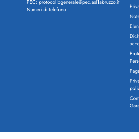
PEC: protocollogenerale@pec.asl1abruzzo.it
Priv
Numeri di telefono
Note
Elen
Dich
acce
Prot
Pers
Pag
Priv
poli
Comi
Gar