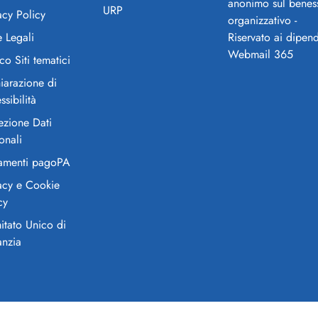
anonimo sul benes
URP
acy Policy
organizzativo -
 Legali
Riservato ai dipend
Webmail 365
co Siti tematici
iarazione di
ssibilità
ezione Dati
onali
amenti pagoPA
acy e Cookie
cy
tato Unico di
anzia