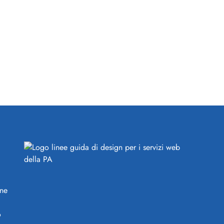
ine
o