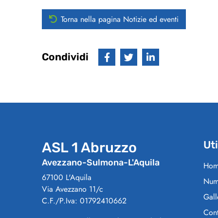
Torna nella pagina Notizie ed eventi
Condividi
Uti
ASL 1 Abruzzo
Avezzano-Sulmona-L'Aquila
Hom
67100 L'Aquila
Nume
Via Avezzano 11/c
Gall
C.F./P.Iva: 01792410662
Cont