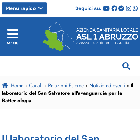
Seguici su:
Menu rapido
MENU
Home
»
Canali
»
Relazioni Esterne
»
Notizie ed eventi
»
Il
laboratorio del San Salvatore all'avanguardia per la
Batteriologia
Il laboratorio del San