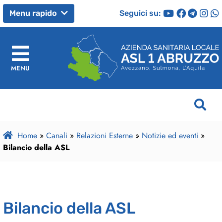
Seguici su:
Menu rapido
MENU
Home
»
Canali
»
Relazioni Esterne
»
Notizie ed eventi
»
Bilancio della ASL
Bilancio della ASL