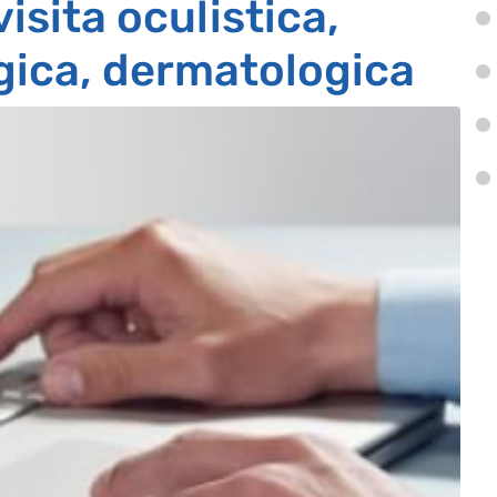
visita oculistica,
gica, dermatologica