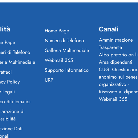
lità
Canali
Home Page
Amministrazione
Numeri di Telefono
e Page
Trasparente
Galleria Multimediale
ri di Telefono
Albo pretorio on l
Webmail 365
eria Multimediale
Area dipendenti
CUG: Questionari
Supporto Informatico
attaci
anonimo sul benes
URP
acy Policy
organizzativo -
 Legali
Riservato ai dipend
Webmail 365
co Siti tematici
iarazione di
ssibilità
ezione Dati
onali