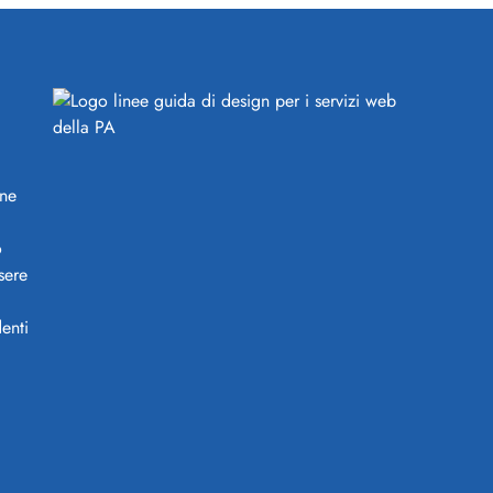
ine
o
sere
enti