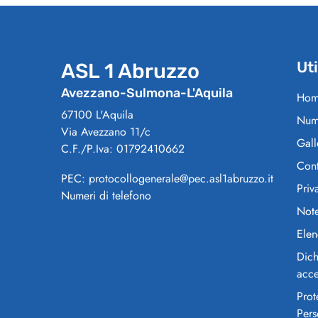
Uti
ASL 1 Abruzzo
Avezzano-Sulmona-L'Aquila
Hom
67100 L'Aquila
Nume
Via Avezzano 11/c
Gall
C.F./P.Iva: 01792410662
Cont
PEC: protocollogenerale@pec.asl1abruzzo.it
Priv
Numeri di telefono
Note
Elen
Dich
acce
Prot
Pers