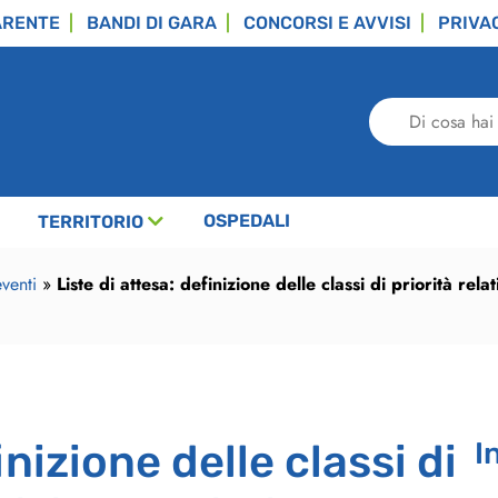
ARENTE
BANDI DI GARA
CONCORSI E AVVISI
PRIVA
Di
cosa
hai
bisogno?
OSPEDALI
TERRITORIO
venti
»
Liste di attesa: definizione delle classi di priorità rela
inizione delle classi di
I