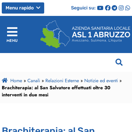
Seguici su:
Menu rapido
MENU
Home
»
Canali
»
Relazioni Esterne
»
Notizie ed eventi
»
Brachiterapia: al San Salvatore effettuati oltre 30
interventi in due mesi
Brachiterapia: al San