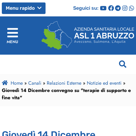
Seguici su:
Menu rapido
MENU
Home
»
Canali
»
Relazioni Esterne
»
Notizie ed eventi
»
Giovedì 14 Dicembre convegno su "terapie di supporto e
fine vita"
Giovedì 14 Dicembre