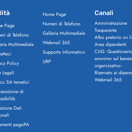
lità
Canali
Home Page
Amministrazione
Numeri di Telefono
e Page
Trasparente
Galleria Multimediale
ri di Telefono
Albo pretorio on l
Webmail 365
eria Multimediale
Area dipendenti
CUG: Questionari
Supporto Informatico
attaci
anonimo sul benes
URP
acy Policy
organizzativo -
 Legali
Riservato ai dipend
Webmail 365
co Siti tematici
iarazione di
ssibilità
ezione Dati
onali
amenti pagoPA