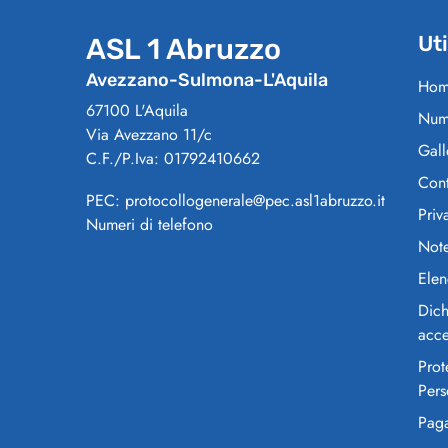
Uti
ASL 1 Abruzzo
Avezzano-Sulmona-L'Aquila
Hom
67100 L'Aquila
Nume
Via Avezzano 11/c
Gall
C.F./P.Iva: 01792410662
Cont
PEC: protocollogenerale@pec.asl1abruzzo.it
Priv
Numeri di telefono
Note
Elen
Dich
acce
Prot
Pers
Pag