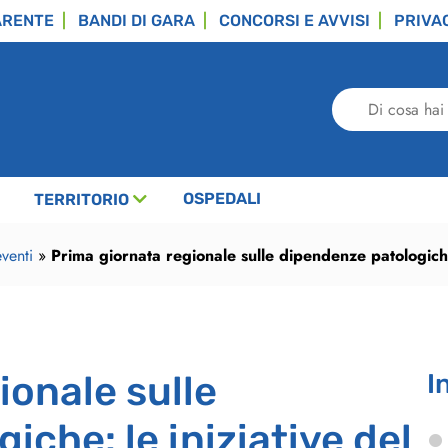
ARENTE
BANDI DI GARA
CONCORSI E AVVISI
PRIVA
Di
cosa
hai
bisogno?
OSPEDALI
TERRITORIO
venti
»
Prima giornata regionale sulle dipendenze patologiche
ionale sulle
I
che: le iniziative del