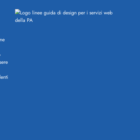
ine
o
sere
enti