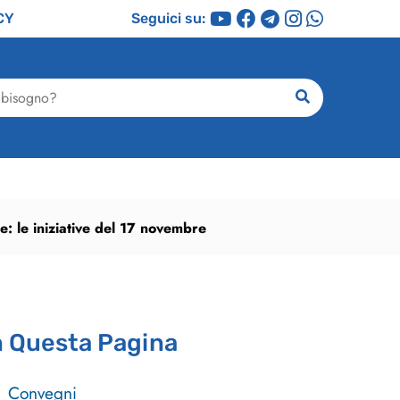
CY
Seguici su:
ricerca
: le iniziative del 17 novembre
n Questa Pagina
Convegni