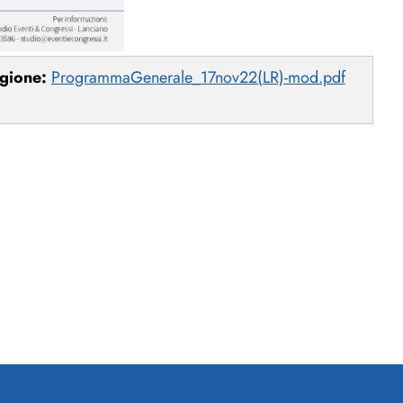
egione:
ProgrammaGenerale_17nov22(LR)-mod.pdf