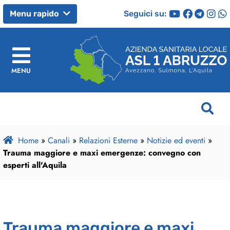
Seguici su:
Menu rapido
MENU
Home
»
Canali
»
Relazioni Esterne
»
Notizie ed eventi
»
Trauma maggiore e maxi emergenze: convegno con
esperti all'Aquila
Trauma maggiore e maxi