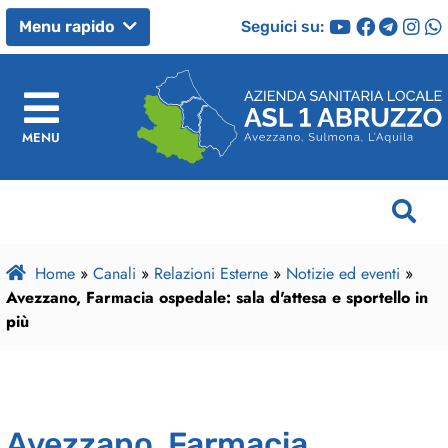
Seguici su:
Menu rapido
MENU
Home
»
Canali
»
Relazioni Esterne
»
Notizie ed eventi
»
Avezzano, Farmacia ospedale: sala d'attesa e sportello in
più
Avezzano, Farmacia