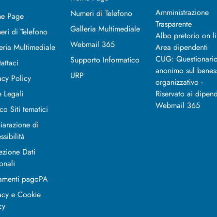
Amministrazione
Numeri di Telefono
e Page
Trasparente
Galleria Multimediale
ri di Telefono
Albo pretorio on l
Webmail 365
eria Multimediale
Area dipendenti
CUG: Questionari
Supporto Informatico
attaci
anonimo sul benes
URP
acy Policy
organizzativo -
 Legali
Riservato ai dipend
Webmail 365
co Siti tematici
iarazione di
ssibilità
ezione Dati
onali
amenti pagoPA
acy e Cookie
cy