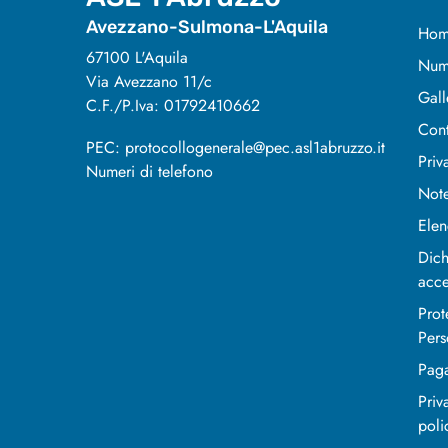
Avezzano-Sulmona-L'Aquila
Hom
67100 L'Aquila
Nume
Via Avezzano 11/c
Gall
C.F./P.Iva: 01792410662
Cont
PEC: protocollogenerale@pec.asl1abruzzo.it
Priv
Numeri di telefono
Note
Elen
Dich
acce
Prot
Pers
Pag
Priv
poli