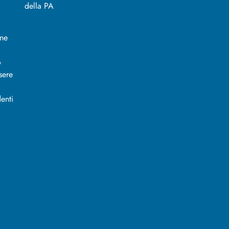
ine
o
sere
enti