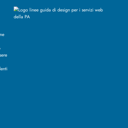
ine
o
sere
enti