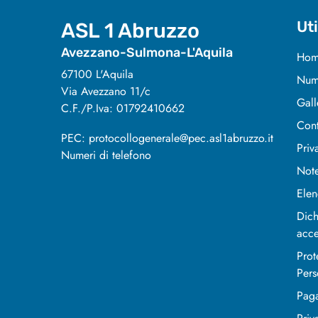
Uti
ASL 1 Abruzzo
Avezzano-Sulmona-L'Aquila
Hom
67100 L'Aquila
Nume
Via Avezzano 11/c
Gall
C.F./P.Iva: 01792410662
Cont
PEC: protocollogenerale@pec.asl1abruzzo.it
Priv
Numeri di telefono
Note
Elen
Dich
acce
Prot
Pers
Pag