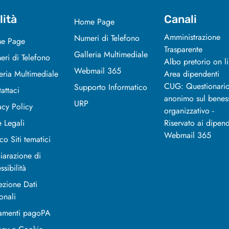
lità
Canali
Home Page
Amministrazione
Numeri di Telefono
e Page
Trasparente
Galleria Multimediale
ri di Telefono
Albo pretorio on l
Webmail 365
eria Multimediale
Area dipendenti
CUG: Questionari
Supporto Informatico
attaci
anonimo sul benes
URP
acy Policy
organizzativo -
 Legali
Riservato ai dipend
Webmail 365
co Siti tematici
iarazione di
ssibilità
ezione Dati
onali
amenti pagoPA