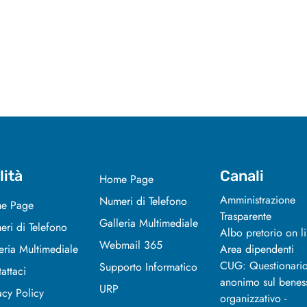
lità
Canali
Home Page
Amministrazione
Numeri di Telefono
e Page
Trasparente
Galleria Multimediale
ri di Telefono
Albo pretorio on l
Webmail 365
eria Multimediale
Area dipendenti
CUG: Questionari
Supporto Informatico
attaci
anonimo sul benes
URP
acy Policy
organizzativo -