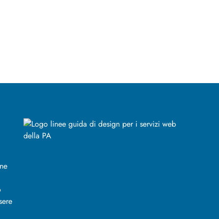
ine
o
sere