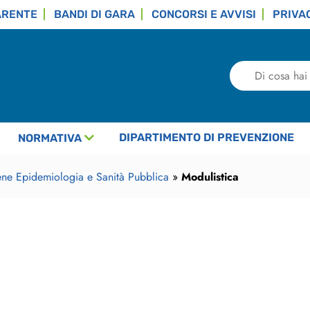
ARENTE
BANDI DI GARA
CONCORSI E AVVISI
PRIVA
Di
cosa
hai
bisogno?
DIPARTIMENTO DI PREVENZIONE
NORMATIVA
ene Epidemiologia e Sanità Pubblica
»
Modulistica