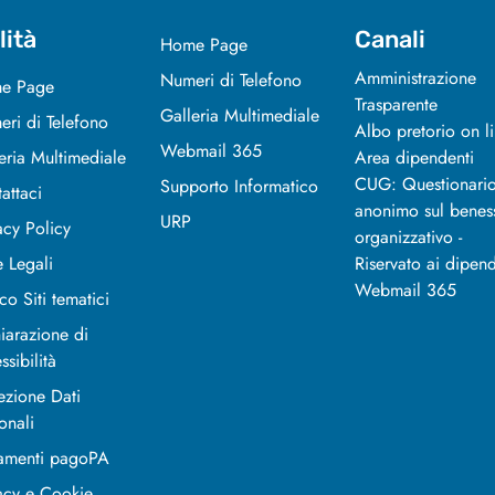
lità
Canali
Home Page
Amministrazione
Numeri di Telefono
e Page
Trasparente
Galleria Multimediale
ri di Telefono
Albo pretorio on l
Webmail 365
eria Multimediale
Area dipendenti
CUG: Questionari
Supporto Informatico
attaci
anonimo sul benes
URP
acy Policy
organizzativo -
 Legali
Riservato ai dipend
Webmail 365
co Siti tematici
iarazione di
ssibilità
ezione Dati
onali
amenti pagoPA
acy e Cookie