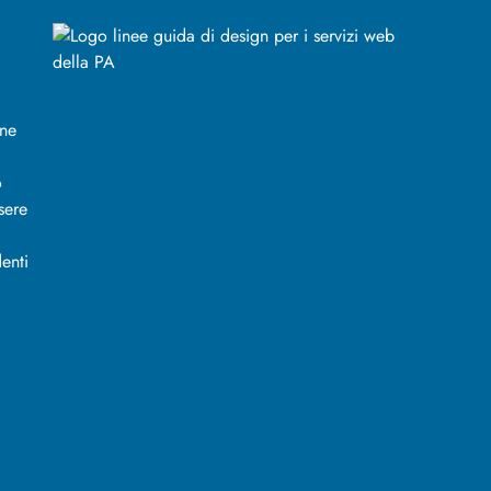
ine
o
sere
enti