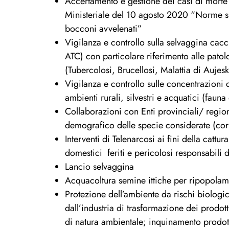
Accertamento e gestione dei casi di morte 
Ministeriale del 10 agosto 2020 “Norme sul
bocconi avvelenati”
Vigilanza e controllo sulla selvaggina cac
ATC) con particolare riferimento alle patolo
(Tubercolosi, Brucellosi, Malattia di Aujesk
Vigilanza e controllo sulle concentrazioni d
ambienti rurali, silvestri e acquatici (faun
Collaborazioni con Enti provinciali/ region
demografico delle specie considerate (corv
Interventi di Telenarcosi ai fini della cattu
domestici feriti e pericolosi responsabili 
Lancio selvaggina
Acquacoltura semine ittiche per ripopola
Protezione dell’ambiente da rischi biologici,
dall’industria di trasformazione dei prodott
di natura ambientale; inquinamento prodott