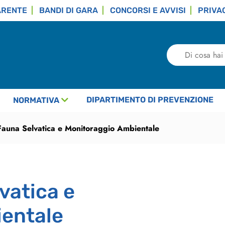
ARENTE
BANDI DI GARA
CONCORSI E AVVISI
PRIVA
Di
cosa
hai
bisogno?
DIPARTIMENTO DI PREVENZIONE
NORMATIVA
Fauna Selvatica e Monitoraggio Ambientale
vatica e
entale