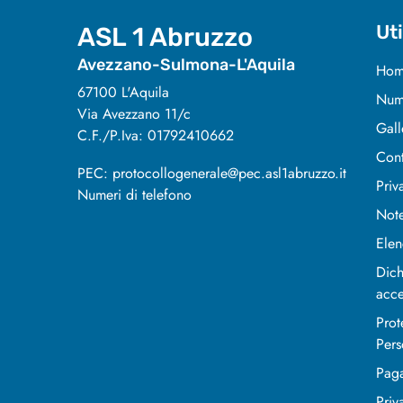
Uti
ASL 1 Abruzzo
Avezzano-Sulmona-L'Aquila
Hom
67100 L'Aquila
Nume
Via Avezzano 11/c
Gall
C.F./P.Iva: 01792410662
Cont
PEC: protocollogenerale@pec.asl1abruzzo.it
Priv
Numeri di telefono
Note
Elen
Dich
acce
Prot
Pers
Pag
Priv