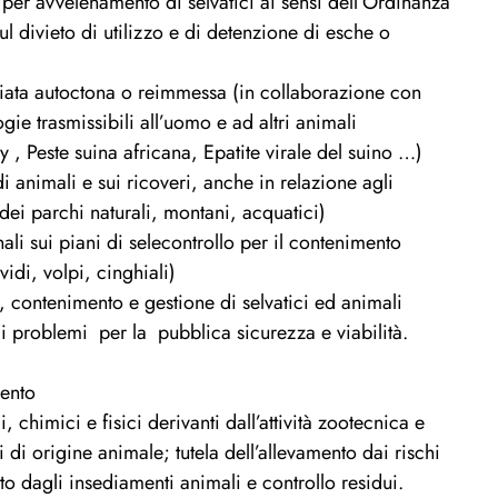
per avvelenamento di selvatici ai sensi dell’Ordinanza
 divieto di utilizzo e di detenzione di esche o
ciata autoctona o reimmessa (in collaborazione con
gie trasmissibili all’uomo e ad altri animali
y , Peste suina africana, Epatite virale del suino …)
i animali e sui ricoveri, anche in relazione agli
a dei parchi naturali, montani, acquatici)
ali sui piani di selecontrollo per il contenimento
idi, volpi, cinghiali)
ra, contenimento e gestione di selvatici ed animali
di problemi per la pubblica sicurezza e viabilità.
mento
 chimici e fisici derivanti dall’attività zootecnica e
i di origine animale; tutela dell’allevamento dai rischi
o dagli insediamenti animali e controllo residui.