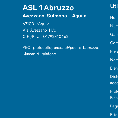
Uti
ASL 1 Abruzzo
Avezzano-Sulmona-L'Aquila
Hom
67100 L'Aquila
Nume
Via Avezzano 11/c
Gall
C.F./P.Iva: 01792410662
Cont
PEC: protocollogenerale@pec.asl1abruzzo.it
Priv
Numeri di telefono
Note
Elen
Dich
acce
Prot
Pers
Pag
Priv