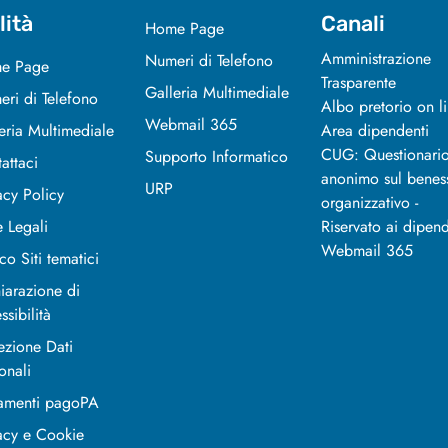
lità
Canali
Home Page
Amministrazione
Numeri di Telefono
e Page
Trasparente
Galleria Multimediale
ri di Telefono
Albo pretorio on l
Webmail 365
eria Multimediale
Area dipendenti
CUG: Questionari
Supporto Informatico
attaci
anonimo sul benes
URP
acy Policy
organizzativo -
 Legali
Riservato ai dipend
Webmail 365
co Siti tematici
iarazione di
ssibilità
ezione Dati
onali
amenti pagoPA
acy e Cookie