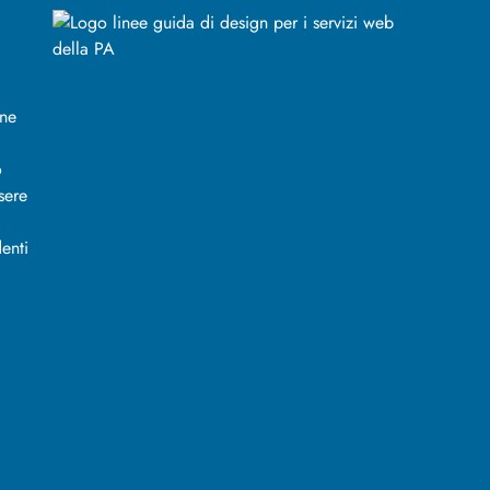
ine
o
sere
enti