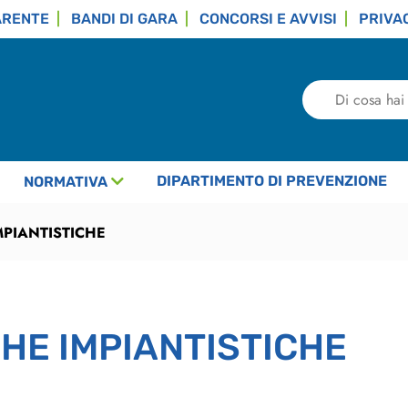
ARENTE
BANDI DI GARA
CONCORSI E AVVISI
PRIVA
Di
cosa
hai
bisogno?
DIPARTIMENTO DI PREVENZIONE
NORMATIVA
MPIANTISTICHE
CHE IMPIANTISTICHE