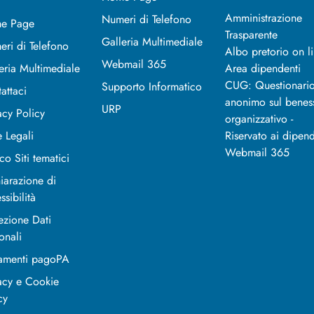
Amministrazione
Numeri di Telefono
e Page
Trasparente
Galleria Multimediale
ri di Telefono
Albo pretorio on l
Webmail 365
eria Multimediale
Area dipendenti
CUG: Questionari
Supporto Informatico
attaci
anonimo sul benes
URP
acy Policy
organizzativo -
 Legali
Riservato ai dipend
Webmail 365
co Siti tematici
iarazione di
ssibilità
ezione Dati
onali
amenti pagoPA
acy e Cookie
cy