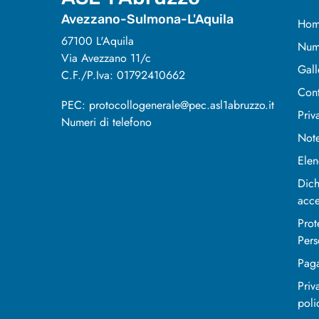
Avezzano-Sulmona-L'Aquila
Hom
67100 L'Aquila
Nume
Via Avezzano 11/c
Gall
C.F./P.Iva: 01792410662
Cont
PEC: protocollogenerale@pec.asl1abruzzo.it
Priv
Numeri di telefono
Note
Elen
Dich
acce
Prot
Pers
Pag
Priv
poli