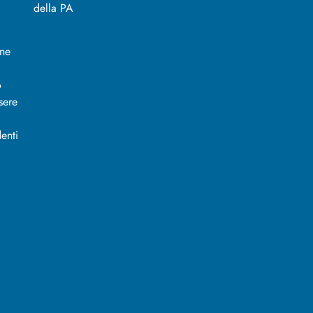
ine
o
sere
enti