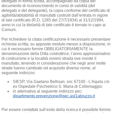
delegato in forma scritta, accompagnato da copia del
documento di riconoscimento in corso di validità (del
delegato e del delegante), la copia conforme del certificato di
agibilità/abitabilità di manufatti costruiti dall’entrata in vigore
di tale certificato (R.D. 1265 del 27/7/1934) al 31/12/1994,
anno in cui la titolarità di tale certificato è tornato in capo ai
Comuni.
Per richiedere la citata certificazione è necessario presentare
richiesta scritta, su apposito modulo messo a disposizione, in
cui è necessario fornire OBBLIGATORIAMENTE la
denominazione della Ditta costruttrice, l’anno approssimativo
di costruzione e la località ovvero strada ove insiste il
manufatto, tenendo in considerazione che negli anni molte
strade hanno cambiato od acquisito diverso nome, al
seguente indirizzo:
SIESP, Via Gaetano Bellisari, snc 67100 - L'Aquila c/o
ex Ospedale Psichietrico S. Maria di Collemaggio;
in alternativa al seguente indirizzo pec:
dipartimento.prevenzione@pec.asl1abruzzo.it
Per essere contattati sull’esito della ricerca è possibile fornire