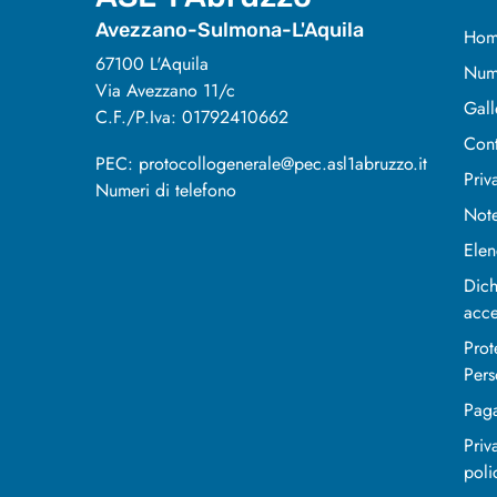
Avezzano-Sulmona-L'Aquila
Hom
67100 L'Aquila
Nume
Via Avezzano 11/c
Gall
C.F./P.Iva: 01792410662
Cont
PEC: protocollogenerale@pec.asl1abruzzo.it
Priv
Numeri di telefono
Note
Elen
Dich
acce
Prot
Pers
Pag
Priv
poli