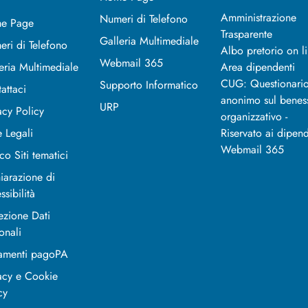
Amministrazione
Numeri di Telefono
e Page
Trasparente
Galleria Multimediale
ri di Telefono
Albo pretorio on l
Webmail 365
eria Multimediale
Area dipendenti
CUG: Questionari
Supporto Informatico
attaci
anonimo sul benes
URP
acy Policy
organizzativo -
 Legali
Riservato ai dipend
Webmail 365
co Siti tematici
iarazione di
ssibilità
ezione Dati
onali
amenti pagoPA
acy e Cookie
cy