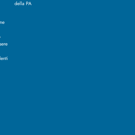
ine
o
sere
enti