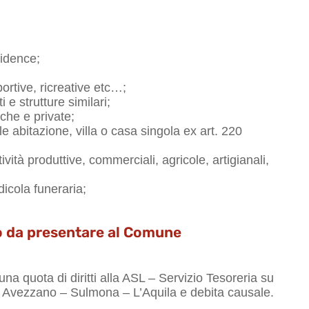
sidence;
portive, ricreative etc…;
i e strutture similari;
che e private;
ile abitazione, villa o casa singola ex art. 220
tività produttive, commerciali, agricole, artigianali,
dicola funeraria;
o da presentare al Comune
na quota di diritti alla ASL – Servizio Tesoreria su
 Avezzano – Sulmona – L’Aquila e debita causale.