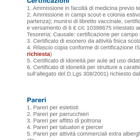
Certificazioni
1. Ammissione in facoltà di medicina previo t
2. Ammissione in campi scout e colonia estiva 
partenza); munirsi di libretto vaccinale, certi
e versamento di 6 € c/c 10398675 intestato a
Tesoreria; Causale: certificazione per campo 
3. Certificato di esonero da attività fisica scol
4. Rilascio copia conforme di certificazione 
richiesta
)
5. Certificato di idoneità per aule ad uso didat
6. Certificato di idoneità per strutture a carat
sull’allegato del D.Lgs 308/2001) richiesto da
Pareri
1. Pareri per estetisti
2. Pareri per parrucchieri
3. Pareri per affitto di poltrona
4. Pareri per tatuatori e piercer
5. Pareri per attività commerciali extra alber