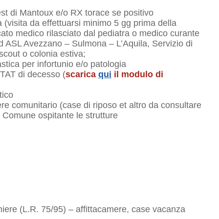
est di Mantoux e/o RX torace se positivo
(visita da effettuarsi minimo 5 gg prima della
ficato medico rilasciato dal pediatra o medico curante
d ASL Avezzano – Sulmona – L’Aquila, Servizio di
scout o colonia estiva;
astica per infortunio e/o patologia
ISTAT di decesso (
scarica
qui
il modulo di
tico
tere comunitario (case di riposo et altro da consultare
l Comune ospitante le strutture
ghiere (L.R. 75/95) – affittacamere, case vacanza