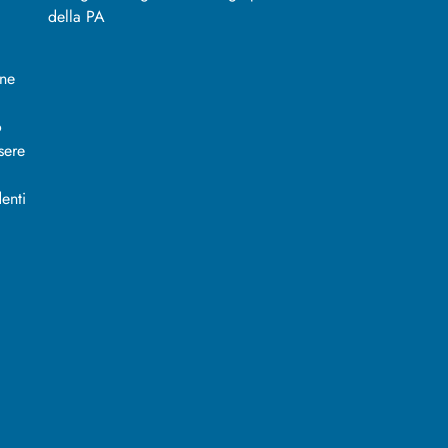
ine
o
sere
enti