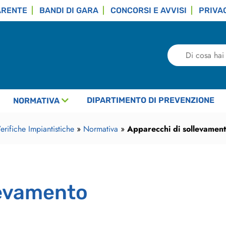
ARENTE
BANDI DI GARA
CONCORSI E AVVISI
PRIVA
Di
cosa
hai
bisogno?
DIPARTIMENTO DI PREVENZIONE
NORMATIVA
rifiche Impiantistiche
»
Normativa
»
Apparecchi di sollevamen
levamento