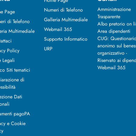
Home Page
Amministrazione
Numeri di Telefono
e Page
Trasparente
Galleria Multimediale
ri di Telefono
Albo pretorio on l
Webmail 365
eria Multimediale
Area dipendenti
CUG: Questionari
Supporto Informatico
attaci
anonimo sul benes
URP
acy Policy
organizzativo -
 Legali
Riservato ai dipend
Webmail 365
co Siti tematici
iarazione di
ssibilità
ezione Dati
onali
amenti pagoPA
acy e Cookie
cy