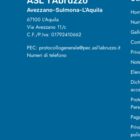
ASL 1 Abruzzo
Avezzano-Sulmona-L'Aquila
Hom
67100 L'Aquila
Nume
Via Avezzano 11/c
Gall
C.F./P.Iva: 01792410662
Cont
PEC: protocollogenerale@pec.asl1abruzzo.it
Priv
Numeri di telefono
Note
Elen
Dich
acce
Prot
Pers
Pag
Priv
poli